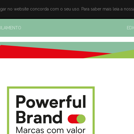
egar no website concorda com o seu uso. Para saber mais leia a nos
ULAMENTO
ED